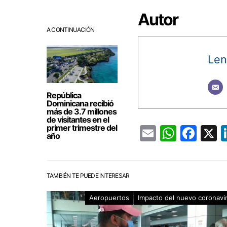
Autor
A CONTINUACIÓN
Len
República
Dominicana recibió
más de 3.7 millones
de visitantes en el
primer trimestre del
Email
Whats
Fac
año
TAMBIÉN TE PUEDE INTERESAR
Aeropuertos
Impacto del nuevo coronavi