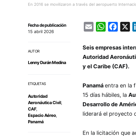
En 2016 se movilizaron a través del aeropuerto Internac
Email
Whats
Fac
Fecha de publicación
15 abril 2026
Seis empresas inter
AUTOR
Autoridad Aeronáutic
Lenny Durán Medina
y el Caribe (CAF).
ETIQUETAS
Panamá
entra en la 
15 días hábiles, la
Au
Autoridad
Aeronáutica Civil
,
Desarrollo de Améri
CAF
,
liderará el proyecto c
Espacio Aéreo
,
Panamá
En la licitación que 