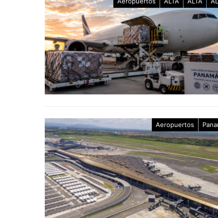
Aeropuertos
ALTA
ALTA
A
Aeropuertos
Pana