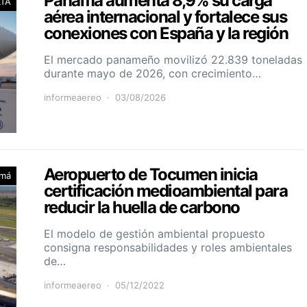
Panamá aumenta 8,9% su carga
LTA
aérea internacional y fortalece sus
conexiones con España y la región
El mercado panameño movilizó 22.839 toneladas
durante mayo de 2026, con crecimiento…
informeaereo
03/08/2026
Aeropuerto de Tocumen inicia
má
certificación medioambiental para
reducir la huella de carbono
El modelo de gestión ambiental propuesto
consigna responsabilidades y roles ambientales
de…
informeaereo
05/12/2022