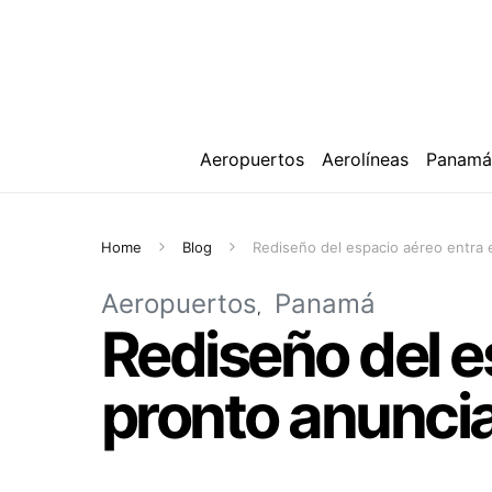
Aeropuertos
Aerolíneas
Panam
Home
Blog
Rediseño del espacio aéreo entra 
Aeropuertos
Panamá
Rediseño del e
pronto anunci