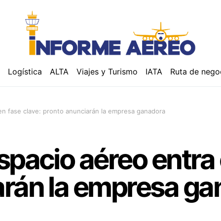
á
Logística
ALTA
Viajes y Turismo
IATA
Ruta de nego
en fase clave: pronto anunciarán la empresa ganadora
spacio aéreo entra 
arán la empresa ga