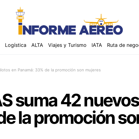
á
Logística
ALTA
Viajes y Turismo
IATA
Ruta de nego
lotos en Panamá: 33% de la promoción son mujeres
 suma 42 nuevos p
e la promoción so