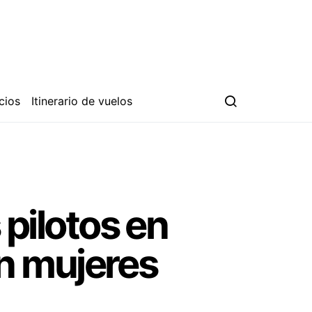
cios
Itinerario de vuelos
ilotos en
n mujeres