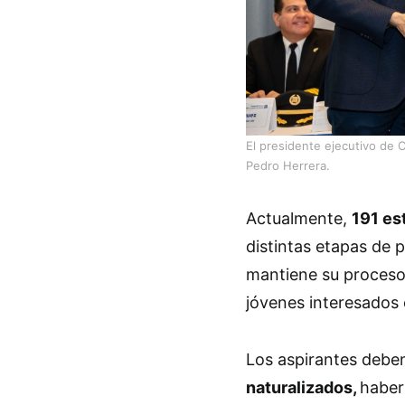
El presidente ejecutivo de C
Pedro Herrera.
Actualmente,
191 es
distintas etapas de 
mantiene su proceso 
jóvenes interesados 
Los aspirantes debe
naturalizados,
haber