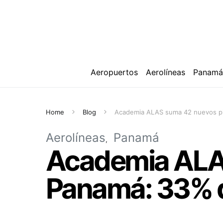
Aeropuertos
Aerolíneas
Panam
Home
Blog
Academia ALAS suma 42 nuevos pi
Aerolíneas
Panamá
Academia ALAS
Panamá: 33% d