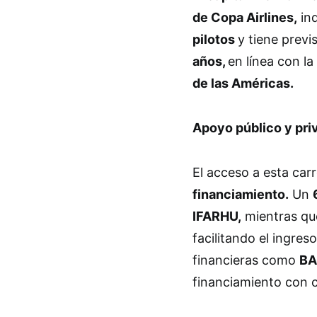
de Copa Airlines,
ind
pilotos
y tiene previ
años,
en línea con la
de las Américas.
Apoyo público y pri
El acceso a esta car
financiamiento.
Un
IFARHU,
mientras q
facilitando el ingres
financieras como
BA
financiamiento con c