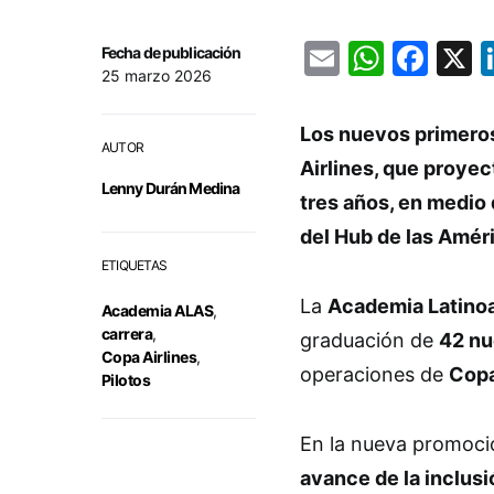
Email
Whats
Fac
Fecha de publicación
25 marzo 2026
Los nuevos primeros 
AUTOR
Airlines, que proye
Lenny Durán Medina
tres años, en medio 
del Hub de las Amér
ETIQUETAS
La
Academia Latino
Academia ALAS
,
carrera
,
graduación de
42 nu
Copa Airlines
,
operaciones de
Copa
Pilotos
En la nueva promoc
avance de la inclusi