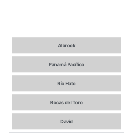
Albrook
Panamá Pacífico
Río Hato
Bocas del Toro
David