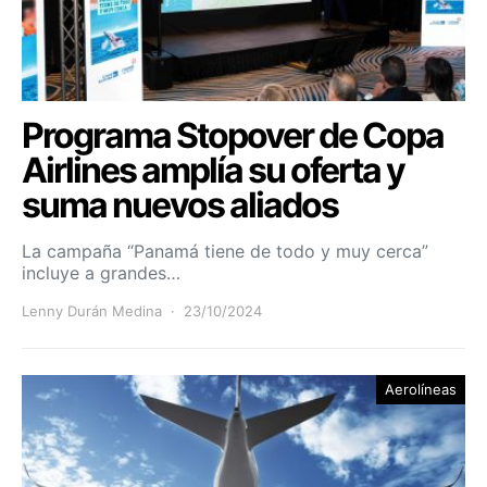
Programa Stopover de Copa
Airlines amplía su oferta y
suma nuevos aliados
La campaña “Panamá tiene de todo y muy cerca”
incluye a grandes…
Lenny Durán Medina
23/10/2024
Aerolíneas