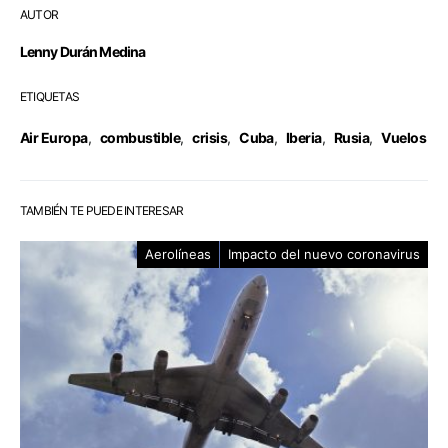
AUTOR
Lenny Durán Medina
ETIQUETAS
Air Europa
,
combustible
,
crisis
,
Cuba
,
Iberia
,
Rusia
,
Vuelos
TAMBIÉN TE PUEDE INTERESAR
Aerolíneas
Impacto del nuevo coronavirus