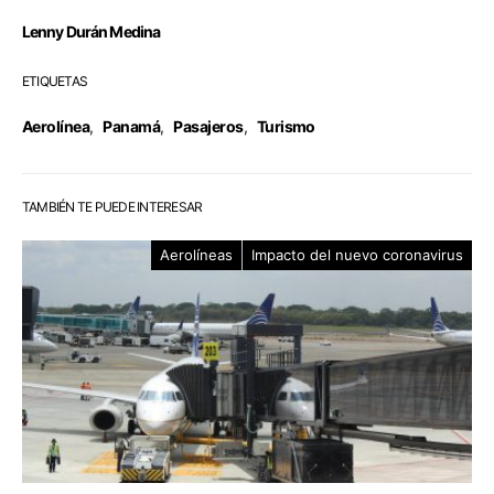
Lenny Durán Medina
ETIQUETAS
Aerolínea
,
Panamá
,
Pasajeros
,
Turismo
TAMBIÉN TE PUEDE INTERESAR
Aerolíneas
Impacto del nuevo coronavirus