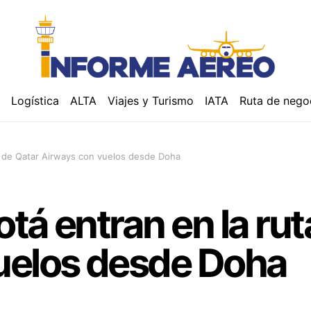
á
Logística
ALTA
Viajes y Turismo
IATA
Ruta de nego
a de Qatar Airways con vuelos desde Doha
tá entran en la rut
uelos desde Doha