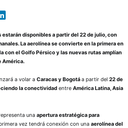
App
ebook
X
LinkedIn
estarán disponibles a partir del 22 de julio, con
anales. La aerolínea se convierte en la primera en
a con el Golfo Pérsico y las nuevas rutas amplían
e América.
zará a volar a
Caracas y Bogotá
a partir del
22 de
leciendo la conectividad
entre
América Latina, Asia
representa una
apertura estratégica para
primera vez tendrá conexión con una
aerolínea del