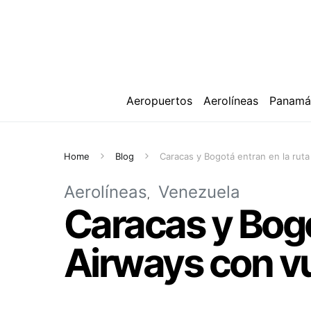
Aeropuertos
Aerolíneas
Panam
Home
Blog
Caracas y Bogotá entran en la rut
Aerolíneas
Venezuela
Caracas y Bogo
Airways con v