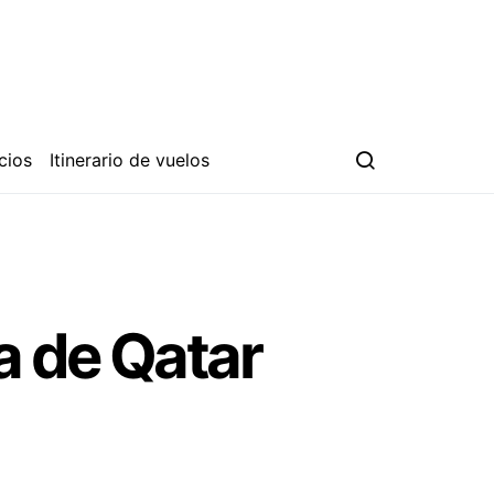
cios
Itinerario de vuelos
a de Qatar