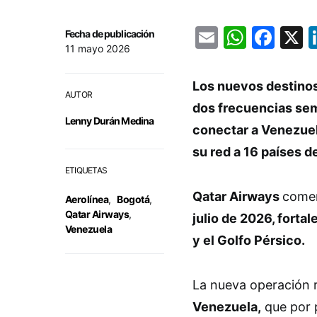
Email
Whats
Fac
Fecha de publicación
11 mayo 2026
Los nuevos destinos 
AUTOR
dos frecuencias sem
Lenny Durán Medina
conectar a Venezuel
su red a 16 países d
ETIQUETAS
Qatar Airways
comen
Aerolínea
,
Bogotá
,
Qatar Airways
,
julio de 2026, forta
Venezuela
y el Golfo Pérsico.
La nueva operación 
Venezuela,
que por 