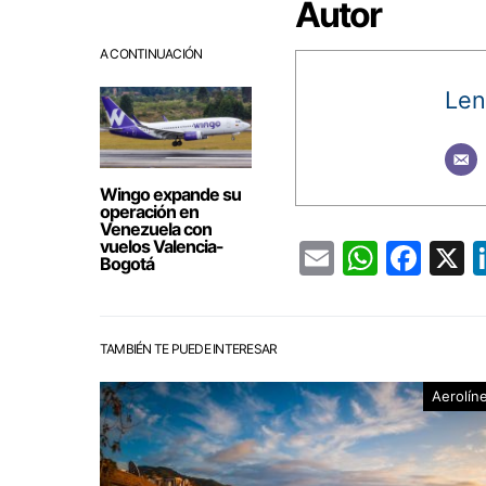
Autor
A CONTINUACIÓN
Len
Wingo expande su
operación en
Venezuela con
vuelos Valencia-
Email
Whats
Fac
Bogotá
TAMBIÉN TE PUEDE INTERESAR
Aerolín