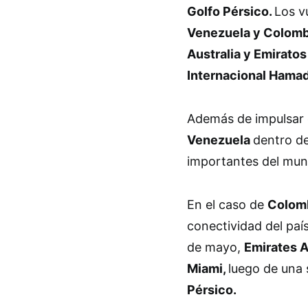
Golfo Pérsico.
Los v
Venezuela y Colomb
Australia y Emirato
Internacional Hamad
Además de impulsar 
Venezuela
dentro d
importantes del mu
En el caso de
Colomb
conectividad del pa
de mayo,
Emirates A
Miami,
luego de una 
Pérsico.