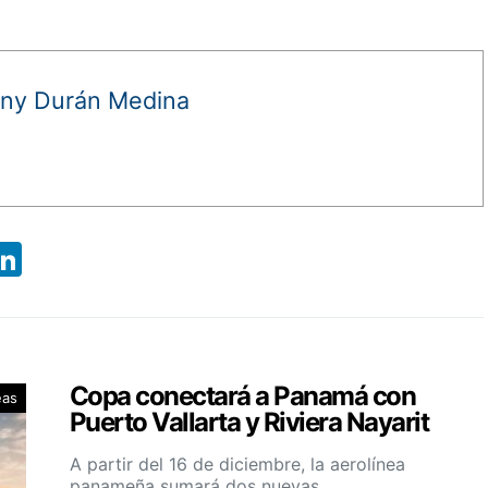
ny Durán Medina
App
ebook
X
LinkedIn
Copa conectará a Panamá con
eas
Puerto Vallarta y Riviera Nayarit
A partir del 16 de diciembre, la aerolínea
panameña sumará dos nuevas…