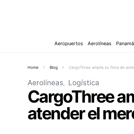
Aeropuertos
Aerolíneas
Panam
Home
Blog
CargoThree amplía su flota de avi
Aerolíneas
Logística
CargoThree amp
atender el mer