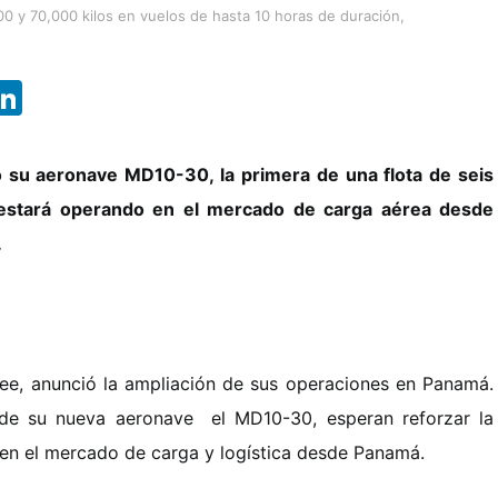
00 y 70,000 kilos en vuelos de hasta 10 horas de duración,
App
ebook
X
LinkedIn
 su aeronave MD10-30, la primera de una flota de seis
 estará operando en el mercado de carga aérea desde
.
e, anunció la ampliación de sus operaciones en Panamá.
 de su nueva aeronave el MD10-30, esperan reforzar la
 en el mercado de carga y logística desde Panamá.