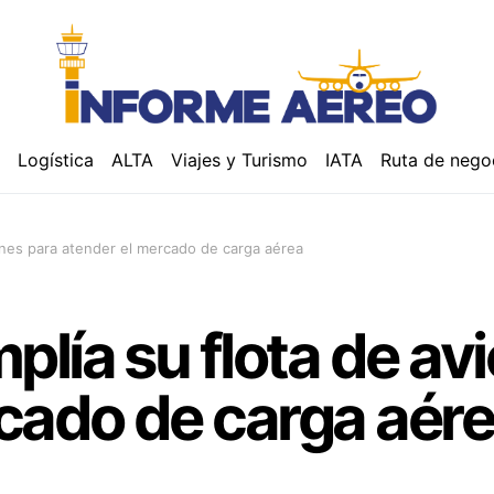
á
Logística
ALTA
Viajes y Turismo
IATA
Ruta de nego
ones para atender el mercado de carga aérea
lía su flota de av
cado de carga aér