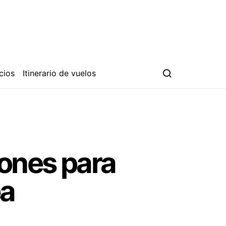
cios
Itinerario de vuelos
iones para
ea