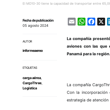
El MD10-30 tiene la capacidad de transportar entre 65,0
Email
Whats
Fac
Fecha de publicación
05 agosto 2024
La compañía presentó
AUTOR
aviones con las que
informeaereo
Panamá para la región
ETIQUETAS
carga aérea
,
CargoThree
,
La compañía CargoThre
Logística
Con la incorporación
estrategia de atención