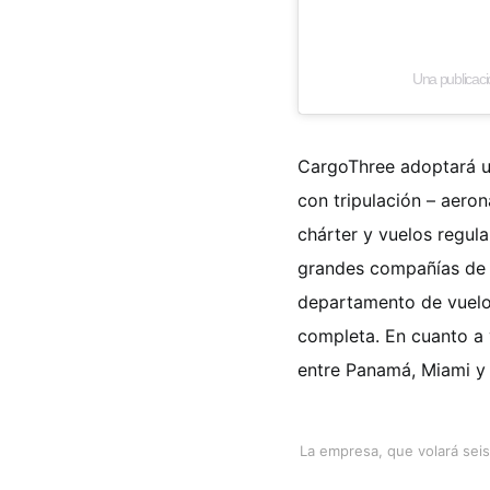
Una publicac
CargoThree adoptará un
con tripulación – aero
chárter y vuelos regula
grandes compañías de 
departamento de vuelos
completa. En cuanto a 
entre Panamá, Miami y 
La empresa, que volará sei