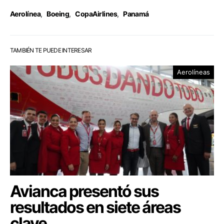
Aerolínea
,
Boeing
,
CopaAirlines
,
Panamá
TAMBIÉN TE PUEDE INTERESAR
Aerolíneas
Avianca presentó sus
resultados en siete áreas
clave