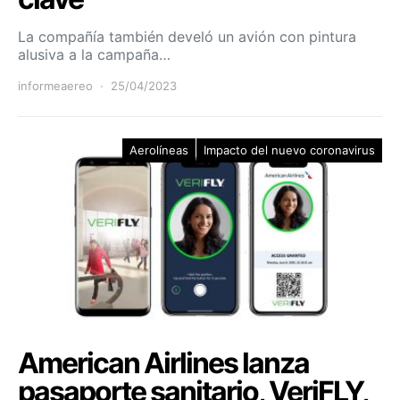
La compañía también develó un avión con pintura
alusiva a la campaña…
informeaereo
25/04/2023
Aerolíneas
Impacto del nuevo coronavirus
American Airlines lanza
pasaporte sanitario, VeriFLY,