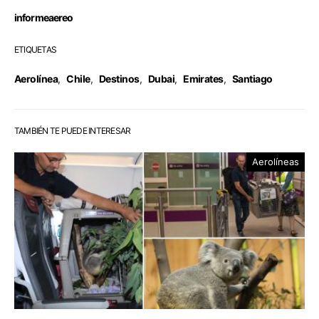
informeaereo
ETIQUETAS
Aerolínea
,
Chile
,
Destinos
,
Dubai
,
Emirates
,
Santiago
TAMBIÉN TE PUEDE INTERESAR
Aerolíneas