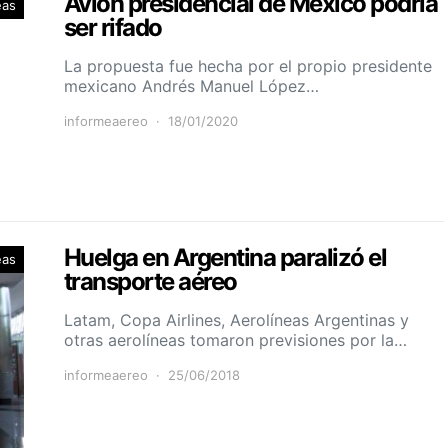
Avión presidencial de México podría
eas
ser rifado
La propuesta fue hecha por el propio presidente
mexicano Andrés Manuel López…
informeaereo
18/01/2020
Huelga en Argentina paralizó el
eas
transporte aéreo
Latam, Copa Airlines, Aerolíneas Argentinas y
otras aerolíneas tomaron previsiones por la…
informeaereo
25/06/2018