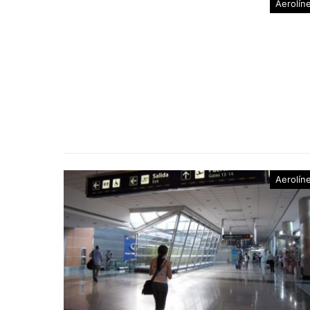
Aerolín
Aerolín