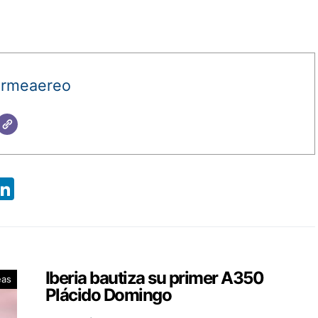
ormeaereo
App
ebook
X
LinkedIn
Iberia bautiza su primer A350
eas
Plácido Domingo