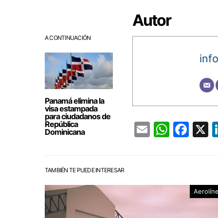
Autor
A CONTINUACIÓN
inf
Panamá elimina la
visa estampada
para ciudadanos de
República
Email
Whats
Fac
Dominicana
TAMBIÉN TE PUEDE INTERESAR
Aerolín