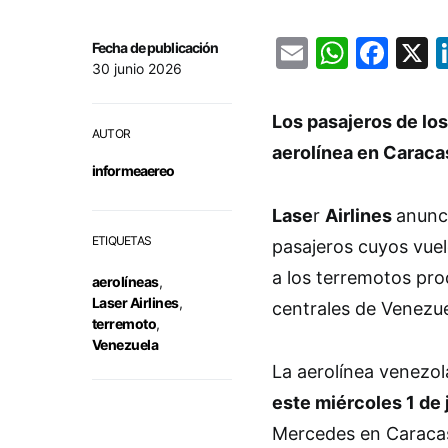
Email
Whats
Fac
Fecha de publicación
30 junio 2026
Los pasajeros de los
AUTOR
aerolínea en Caracas 
informeaereo
Lase
r
Airlines
anunc
ETIQUETAS
pasajeros cuyos vuel
a los terremotos pro
aerolíneas
,
Laser Airlines
,
centrales de Venezue
terremoto
,
Venezuela
La aerolínea venezol
este miércoles 1 de 
Mercedes en Caraca