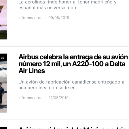
La aerolínea rinde honor al tenor madrileño y
español más universal con…
informeaereo
09/05/2018
Airbus celebra la entrega de su avión
eas
número 12 mil, un A220-100 a Delta
Air Lines
Un avión de fabricación canadiense entregado a
una aerolínea con sede en…
informeaereo
21/05/2019