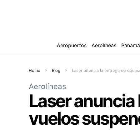
Aeropuertos
Aerolíneas
Panam
Home
Blog
Laser anuncia la entrega de equip
Aerolíneas
Laser anuncia 
vuelos suspen