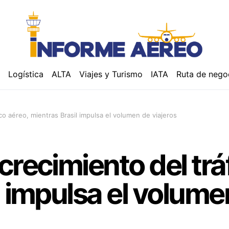
á
Logística
ALTA
Viajes y Turismo
IATA
Ruta de nego
co aéreo, mientras Brasil impulsa el volumen de viajeros
crecimiento del trá
l impulsa el volume