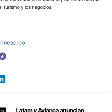
l turismo y los negocios.
ormeaereo
App
ebook
X
LinkedIn
Latam y Avianca anuncian
eas