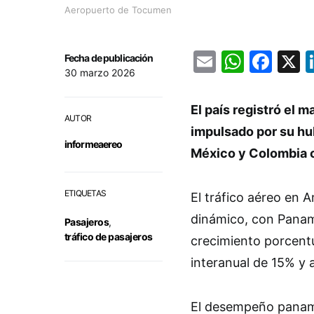
Aeropuerto de Tocumen
Email
Whats
Fac
Fecha de publicación
30 marzo 2026
El país registró el 
AUTOR
impulsado por su hu
informeaereo
México y Colombia c
ETIQUETAS
El tráfico aéreo en A
dinámico, con Panam
Pasajeros
,
tráfico de pasajeros
crecimiento porcentu
interanual de 15% y 
El desempeño paname