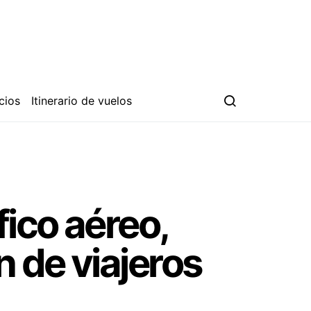
cios
Itinerario de vuelos
fico aéreo,
n de viajeros