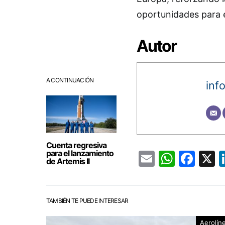
oportunidades para e
Autor
A CONTINUACIÓN
inf
Cuenta regresiva
para el lanzamiento
Email
Whats
Fac
de Artemis II
TAMBIÉN TE PUEDE INTERESAR
Aerolín