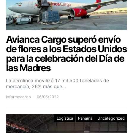
Avianca Cargo superó envío
de flores a los Estados Unidos
para la celebración del Día de
las Madres
La aerolínea movilizó 17 mil 500 toneladas de
mercancía, 26% más que…
informeaereo
06/05/2022
Logística
Panamá
Uncategorized