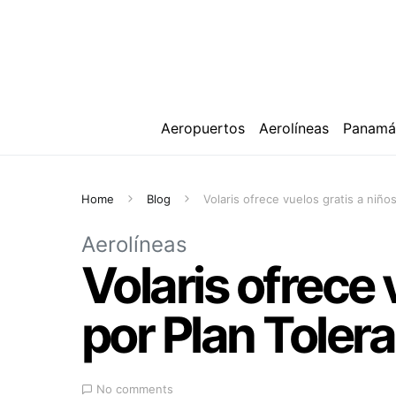
Aeropuertos
Aerolíneas
Panam
Home
Blog
Volaris ofrece vuelos gratis a niño
Aerolíneas
Volaris ofrece
por Plan Toler
No comments