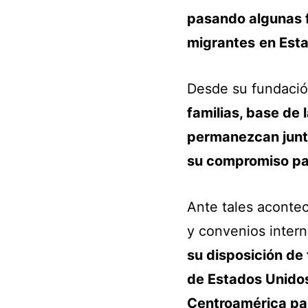
pasando algunas 
migrantes
en Est
Desde su fundaci
familias, base de 
permanezcan junta
su compromiso par
Ante tales acontec
y convenios inter
su disposición de
de Estados Unidos
Centroamérica para