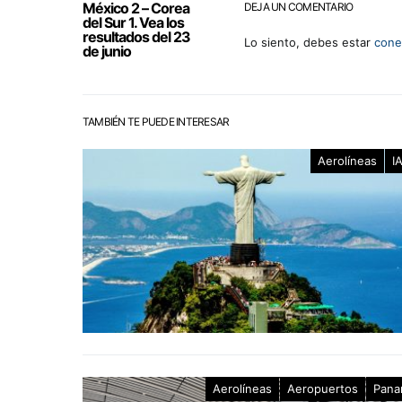
México 2 – Corea
DEJA UN COMENTARIO
del Sur 1. Vea los
resultados del 23
Lo siento, debes estar
cone
de junio
TAMBIÉN TE PUEDE INTERESAR
Aerolíneas
I
Aerolíneas
Aeropuertos
Pana