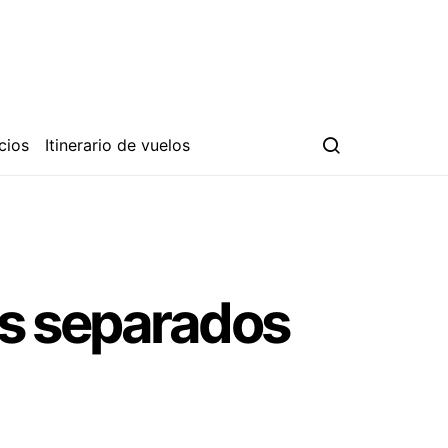
cios
Itinerario de vuelos
ños separados