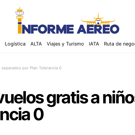
á
Logística
ALTA
Viajes y Turismo
IATA
Ruta de nego
s separados por Plan Tolerancia 0
 vuelos gratis a ni
ancia 0