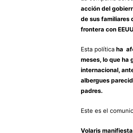
acción del gobier
de sus familiares 
frontera con EEUU
Esta política
ha afe
meses, lo que ha 
internacional, ant
albergues parecido
padres.
Este es el comuni
Volaris manifiest