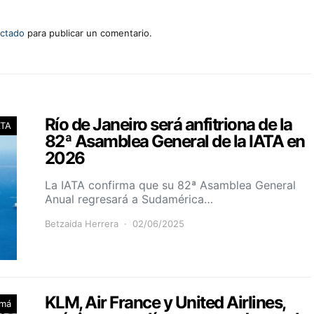
ctado
para publicar un comentario.
Río de Janeiro será anfitriona de la
ATA
82ª Asamblea General de la IATA en
2026
La IATA confirma que su 82ª Asamblea General
Anual regresará a Sudamérica…
Betzaida Herrera
02/06/2025
KLM, Air France y United Airlines,
má