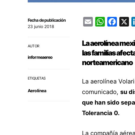
Email
Whats
Fac
Fecha de publicación
23 junio 2018
La aerolínea mexi
AUTOR
las familias afec
informeaereo
norteamericano
ETIQUETAS
La aerolínea Volar
Aerolínea
comunicado,
su di
que han sido sepa
Tolerancia 0.
La compañía aére