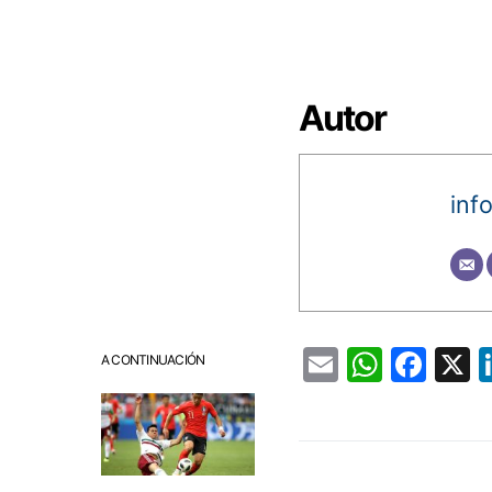
Autor
inf
Email
Whats
Fac
A CONTINUACIÓN