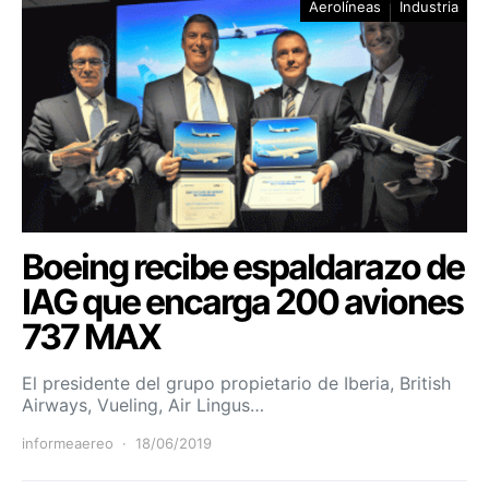
Aerolíneas
Industria
Boeing recibe espaldarazo de
IAG que encarga 200 aviones
737 MAX
El presidente del grupo propietario de Iberia, British
Airways, Vueling, Air Lingus…
informeaereo
18/06/2019