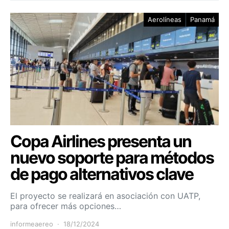
Aerolíneas
Panamá
Copa Airlines presenta un
nuevo soporte para métodos
de pago alternativos clave
El proyecto se realizará en asociación con UATP,
para ofrecer más opciones…
informeaereo
18/12/2024