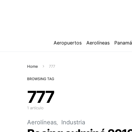
Aeropuertos
Aerolíneas
Panam
Home
777
BROWSING TAG
777
1 artículo
Aerolíneas
Industria