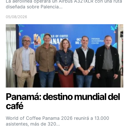
La aerolínea operará un Airbus A321XLR con una ruta
diseñada sobre Palencia…
05/08/2026
Panamá: destino mundial del
café
World of Coffee Panama 2026 reunirá a 13.000
asistentes, más de 320…