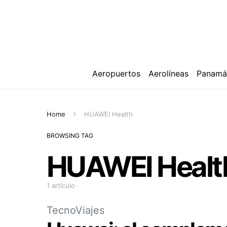
Aeropuertos
Aerolíneas
Panam
Home
HUAWEI Health
BROWSING TAG
HUAWEI Healt
1 artículo
TecnoViajes