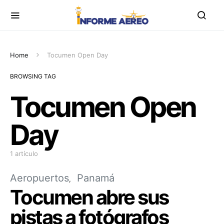
Home
Tocumen Open Day
BROWSING TAG
Tocumen Open
Day
1 artículo
Aeropuertos
Panamá
Tocumen abre sus
pistas a fotógrafos