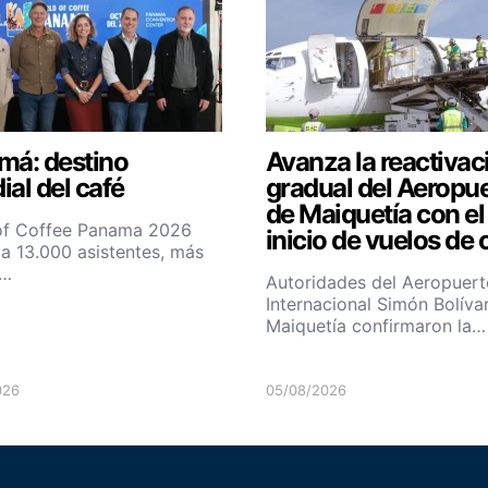
má: destino
Avanza la reactivac
al del café
gradual del Aeropu
de Maiquetía con el
of Coffee Panama 2026
inicio de vuelos de 
 a 13.000 asistentes, más
0…
Autoridades del Aeropuert
Internacional Simón Bolíva
Maiquetía confirmaron la…
026
05/08/2026