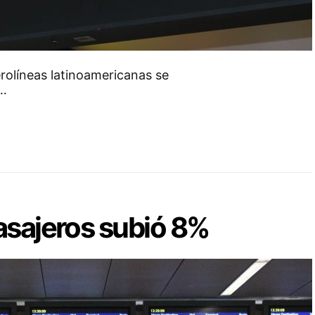
erolíneas latinoamericanas se
r…
asajeros subió 8%