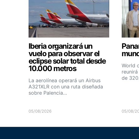
Iberia organizará un
Pana
vuelo para observar el
mundi
eclipse solar total desde
World 
10.000 metros
reunirá
de 32
La aerolínea operará un Airbus
A321XLR con una ruta diseñada
sobre Palencia…
05/08/2026
05/08/2