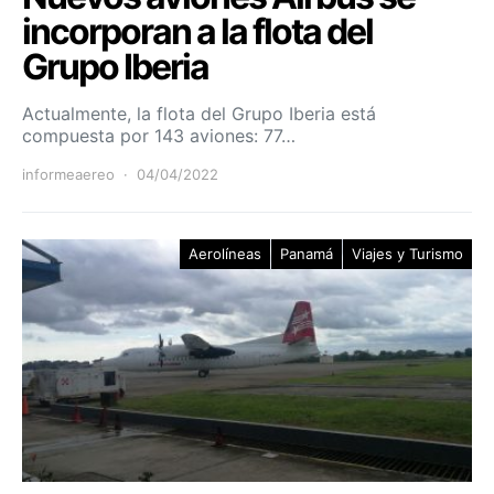
incorporan a la flota del
Grupo Iberia
Actualmente, la flota del Grupo Iberia está
compuesta por 143 aviones: 77…
informeaereo
04/04/2022
Aerolíneas
Panamá
Viajes y Turismo