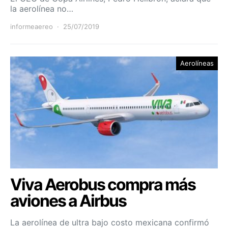
la aerolínea no…
informeaereo
25/07/2019
Aerolíneas
Viva Aerobus compra más
aviones a Airbus
La aerolínea de ultra bajo costo mexicana confirmó