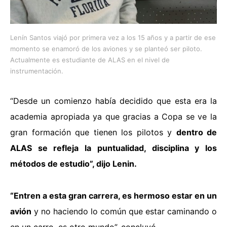
Lenín Santos viajó por primera vez a los 15 años y a partir de ese
momento se enamoró de los aviones y se planteó ser piloto.
Actualmente es estudiante de ALAS en el nivel de
instrumentación.
“Desde un comienzo había decidido que esta era la
academia apropiada ya que gracias a Copa se ve la
gran formación que tienen los pilotos y
dentro de
ALAS se refleja la puntualidad, disciplina y los
métodos de estudio”, dijo Lenin.
“Entren a esta gran carrera, es hermoso estar en un
avión
y no haciendo lo común que estar caminando o
en un carro, es otro mundo”, concluyó.