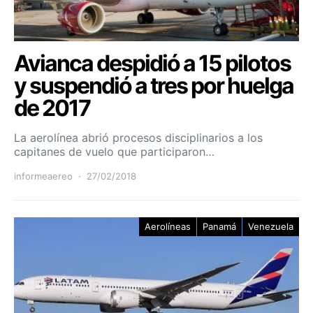
Avianca despidió a 15 pilotos
y suspendió a tres por huelga
de 2017
La aerolínea abrió procesos disciplinarios a los
capitanes de vuelo que participaron…
informeaereo
27/02/2018
Aerolíneas
Panamá
Venezuela