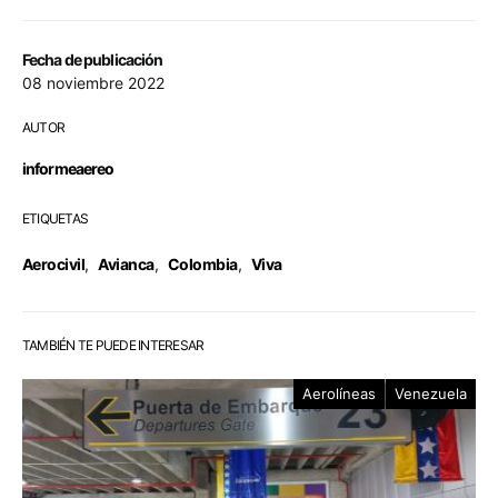
Fecha de publicación
08 noviembre 2022
AUTOR
informeaereo
ETIQUETAS
Aerocivil
,
Avianca
,
Colombia
,
Viva
TAMBIÉN TE PUEDE INTERESAR
Aerolíneas
Venezuela