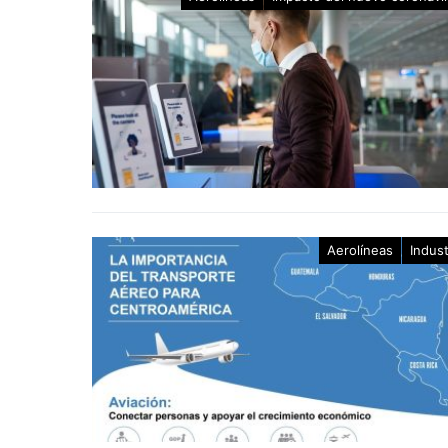
Aerolíneas
Indust