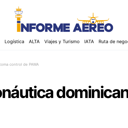
á
Logística
ALTA
Viajes y Turismo
IATA
Ruta de nego
 toma control de PAWA
onáutica dominican