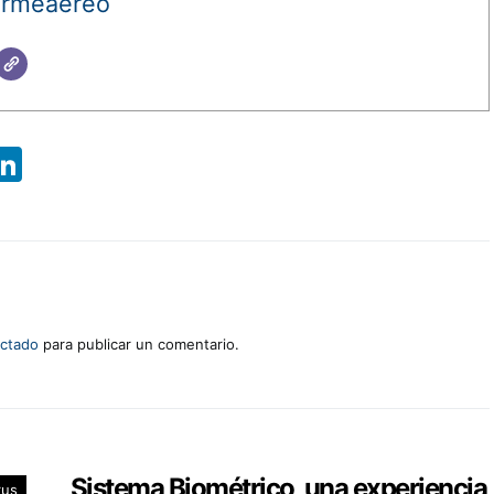
ormeaereo
App
ebook
X
LinkedIn
ctado
para publicar un comentario.
Sistema Biométrico, una experiencia
rus