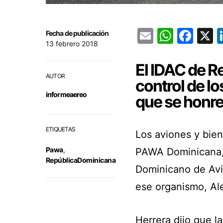
Email
Whats
Fac
Fecha de publicación
13 febrero 2018
El IDAC de R
AUTOR
control de lo
informeaereo
que se honre
ETIQUETAS
Los aviones y bien
Pawa
,
PAWA Dominicana, e
RepúblicaDominicana
Dominicano de Avia
ese organismo, Al
Herrera dijo que l