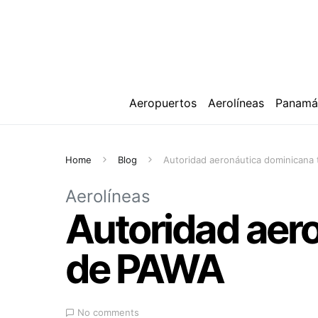
Aeropuertos
Aerolíneas
Panam
Home
Blog
Autoridad aeronáutica dominicana
Aerolíneas
Autoridad aer
de PAWA
No comments