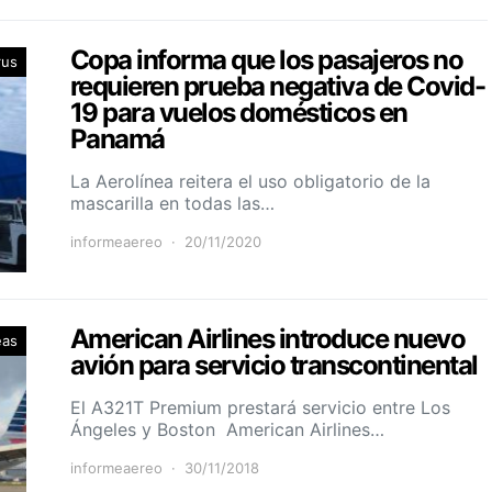
Copa informa que los pasajeros no
rus
requieren prueba negativa de Covid-
19 para vuelos domésticos en
Panamá
La Aerolínea reitera el uso obligatorio de la
mascarilla en todas las…
informeaereo
20/11/2020
American Airlines introduce nuevo
eas
avión para servicio transcontinental
El A321T Premium prestará servicio entre Los
Ángeles y Boston American Airlines…
informeaereo
30/11/2018