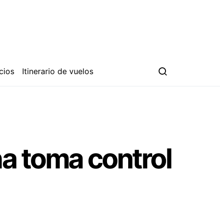
cios
Itinerario de vuelos
a toma control