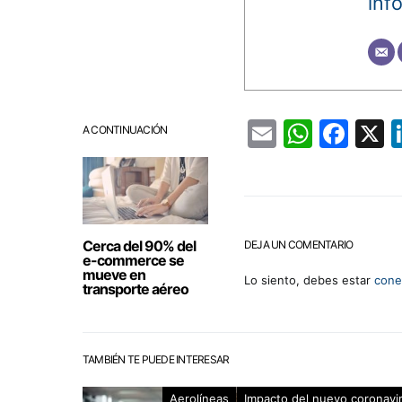
inf
Email
Whats
Fac
A CONTINUACIÓN
Cerca del 90% del
DEJA UN COMENTARIO
e-commerce se
mueve en
Lo siento, debes estar
cone
transporte aéreo
TAMBIÉN TE PUEDE INTERESAR
Aerolíneas
Impacto del nuevo coronavi