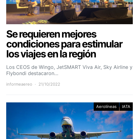
Se requieren mejores
condiciones para estimular
los viajes en la región
Los CEOS de Wingo, JetSMART Viva Air, Sky Airline y
Flybondi destacaron…
informeaereo
21/10/2022
Aerolíneas
IATA