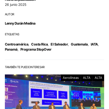
26 junio 2025
AUTOR
Lenny Durán Medina
ETIQUETAS
Centroamérica
,
Costa Rica
,
El Salvador
,
Guatemala
,
IATA
,
Panamá
,
Programa StopOver
TAMBIÉN TE PUEDE INTERESAR
Aerolíneas
ALTA
ALTA