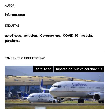
AUTOR
informeaereo
ETIQUETAS
aerolíneas
,
aviacion
,
Coronavirus
,
COVID-19
,
noticias
,
pandemia
TAMBIÉN TE PUEDE INTERESAR
Aerolíneas
Impacto del nuevo coronavirus