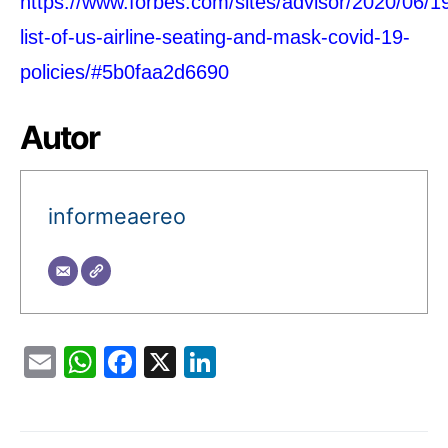
https://www.forbes.com/sites/advisor/2020/06/1
list-of-us-airline-seating-and-mask-covid-19-
policies/#5b0faa2d6690
Autor
informeaereo
Email
WhatsApp
Facebook
X
LinkedIn