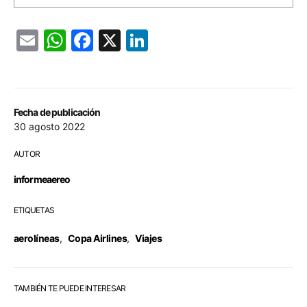
Email
WhatsApp
Facebook
X
LinkedIn
Fecha de publicación
30 agosto 2022
AUTOR
informeaereo
ETIQUETAS
aerolíneas
,
Copa Airlines
,
Viajes
TAMBIÉN TE PUEDE INTERESAR