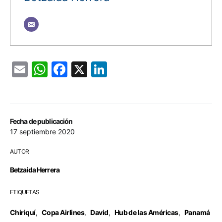
Email
WhatsApp
Facebook
X
LinkedIn
Fecha de publicación
17 septiembre 2020
AUTOR
Betzaida Herrera
ETIQUETAS
Chiriquí
,
Copa Airlines
,
David
,
Hub de las Américas
,
Panamá