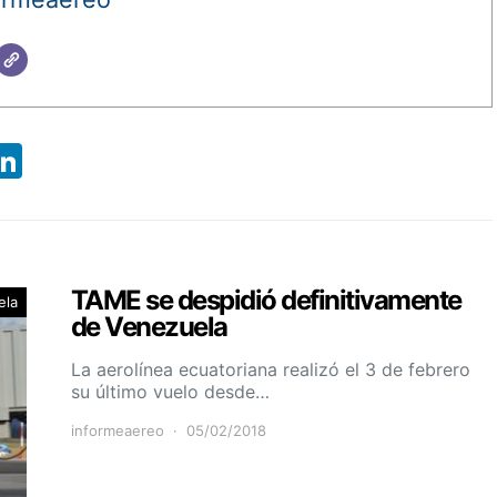
App
ebook
X
LinkedIn
TAME se despidió definitivamente
ela
de Venezuela
La aerolínea ecuatoriana realizó el 3 de febrero
su último vuelo desde…
informeaereo
05/02/2018