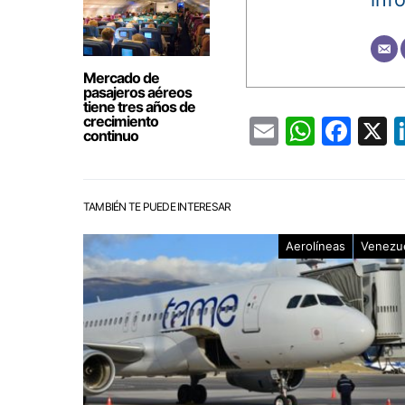
Mercado de
pasajeros aéreos
tiene tres años de
crecimiento
Email
Whats
Fac
continuo
TAMBIÉN TE PUEDE INTERESAR
Aerolíneas
Venezu