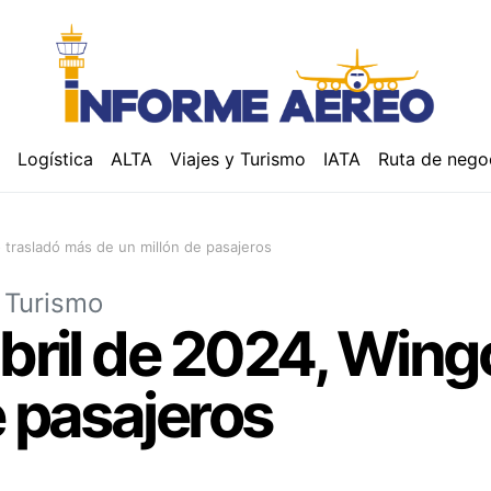
á
Logística
ALTA
Viajes y Turismo
IATA
Ruta de nego
 trasladó más de un millón de pasajeros
y Turismo
abril de 2024, Wing
e pasajeros