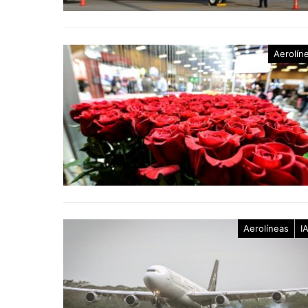
Aerolín
Aerolíneas
I