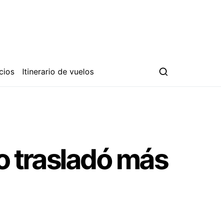
cios
Itinerario de vuelos
o trasladó más