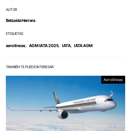
AUTOR
Betzaida Herrera
ETIQUETAS
aerolíneas
,
AGM IATA 2025
,
IATA
,
IATA AGM
TAMBIÉN TE PUEDE INTERESAR
Aerolíneas