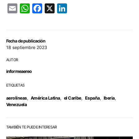
Email
WhatsApp
Facebook
X
LinkedIn
Fecha de publicación
18 septiembre 2023
AUTOR
informeaereo
ETIQUETAS
aerolíneas
,
América Latina
,
el Caribe
,
España
,
Iberia
,
Venezuela
TAMBIÉN TE PUEDE INTERESAR