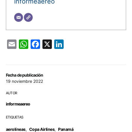
informeaereo
Email
WhatsApp
Facebook
X
LinkedIn
Fecha de publicación
19 noviembre 2022
AUTOR
informeaereo
ETIQUETAS
aerolíneas
,
Copa Airlines
,
Panamá