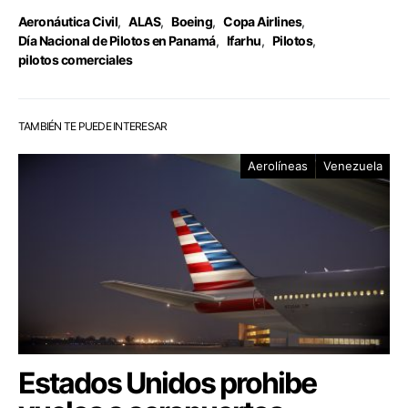
Aeronáutica Civil
,
ALAS
,
Boeing
,
Copa Airlines
,
Día Nacional de Pilotos en Panamá
,
Ifarhu
,
Pilotos
,
pilotos comerciales
TAMBIÉN TE PUEDE INTERESAR
Aerolíneas
Venezuela
Estados Unidos prohibe