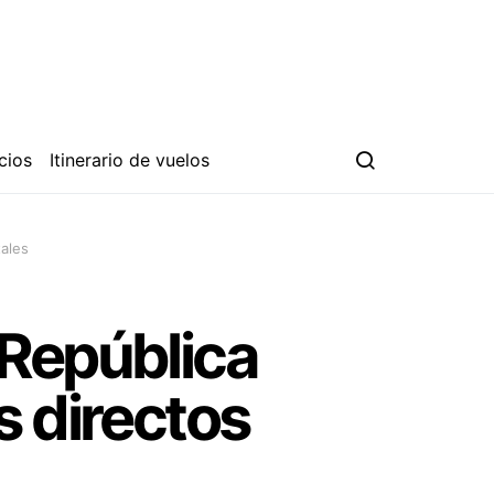
cios
Itinerario de vuelos
tales
 República
s directos