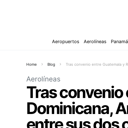
Aeropuertos
Aerolíneas
Panam
Home
Blog
Tras convenio entre Guatemala y Re
Aerolíneas
Tras convenio 
Dominicana, Ar
entre sus dos 