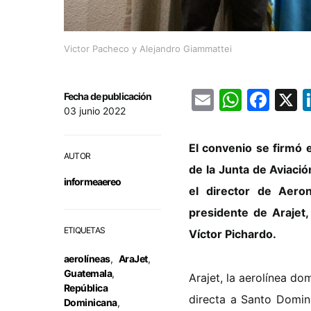
Victor Pacheco y Alejandro Giammattei
Email
Whats
Fac
Fecha de publicación
03 junio 2022
El convenio se firmó e
AUTOR
de la Junta de Aviació
informeaereo
el director de Aeron
presidente de Arajet,
ETIQUETAS
Víctor Pichardo.
aerolíneas
,
AraJet
,
Guatemala
,
Arajet, la aerolínea d
República
directa a Santo Domin
Dominicana
,