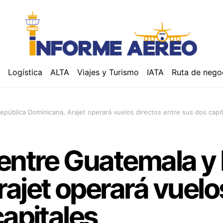
á
Logística
ALTA
Viajes y Turismo
IATA
Ruta de nego
pública Dominicana, Arajet operará vuelos directos entre sus dos capi
entre Guatemala y
ajet operará vuelo
capitales