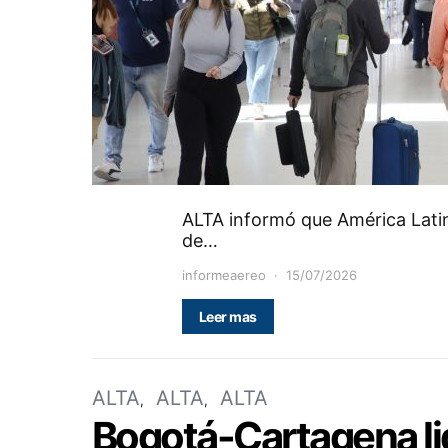
ALTA informó que América Latin
de…
informeaereo
15/07/2026
Leer mas
ALTA
ALTA
ALTA
Bogotá-Cartagena lid