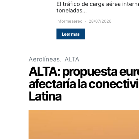
El tráfico de carga aérea inter
toneladas…
informeaereo
28/07/2026
Leer mas
Aerolíneas
ALTA
ALTA: propuesta eur
afectaría la conecti
Latina