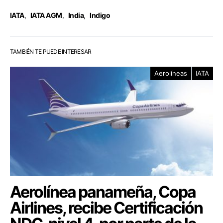
IATA
,
IATA AGM
,
India
,
Indigo
TAMBIÉN TE PUEDE INTERESAR
Aerolíneas
IATA
Aerolínea panameña, Copa
Airlines, recibe Certificación