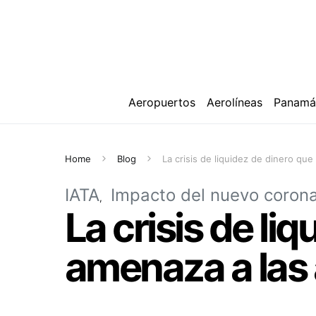
Aeropuertos
Aerolíneas
Panam
Home
Blog
La crisis de liquidez de dinero que
IATA
Impacto del nuevo corona
La crisis de li
amenaza a las a