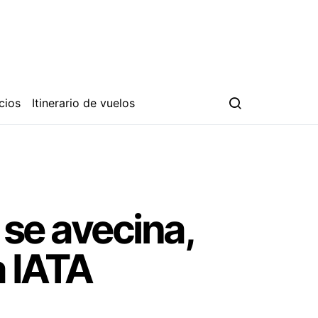
cios
Itinerario de vuelos
 se avecina,
a IATA