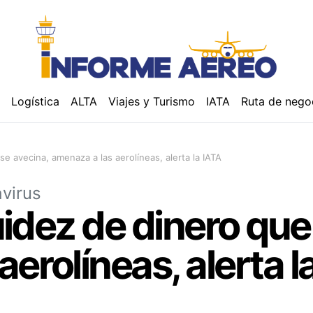
á
Logística
ALTA
Viajes y Turismo
IATA
Ruta de nego
 se avecina, amenaza a las aerolíneas, alerta la IATA
virus
quidez de dinero que
erolíneas, alerta l