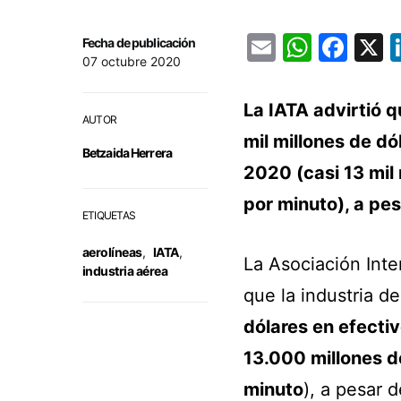
Email
Whats
Fac
Fecha de publicación
07 octubre 2020
La IATA advirtió q
AUTOR
mil millones de d
Betzaida Herrera
2020 (casi 13 mil 
por minuto), a pes
ETIQUETAS
aerolíneas
,
IATA
,
La Asociación Inte
industria aérea
que la industria d
dólares en efecti
13.000 millones d
minuto
), a pesar d