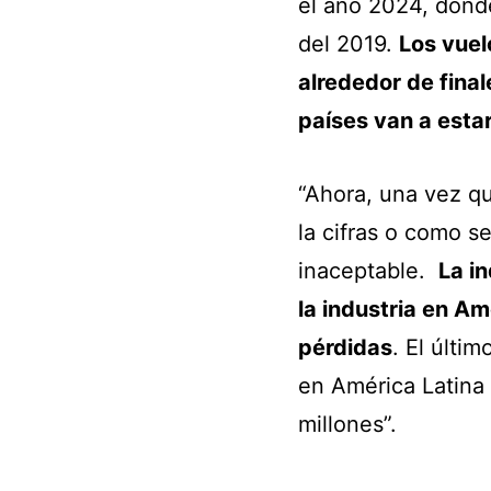
el año 2024, dond
del 2019.
Los vuel
alrededor de fin
países van a esta
“Ahora, una vez qu
la cifras o como 
inaceptable.
La in
la industria en A
pérdidas
. El últi
en América Latina 
millones”.