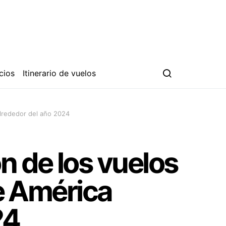
cios
Itinerario de vuelos
 alrededor del año 2024
n de los vuelos
de América
24