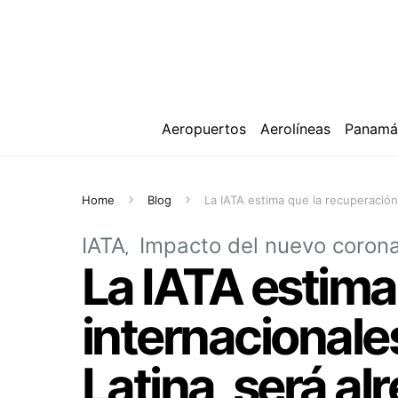
Aeropuertos
Aerolíneas
Panam
Home
Blog
La IATA estima que la recuperación
IATA
Impacto del nuevo corona
La IATA estima
internacionales
Latina, será a