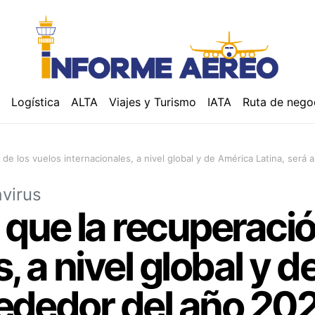
á
Logística
ALTA
Viajes y Turismo
IATA
Ruta de nego
 de los vuelos internacionales, a nivel global y de América Latina, será
virus
 que la recuperació
, a nivel global y 
lrededor del año 20