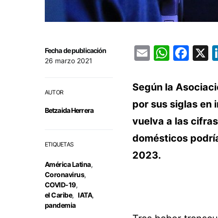
Email
Whats
Fac
Fecha de publicación
26 marzo 2021
Según la Asociaci
AUTOR
por sus siglas en 
Betzaida Herrera
vuelva a las cifra
domésticos podría
ETIQUETAS
2023.
América Latina
,
Coronavirus
,
COVID-19
,
el Caribe
,
IATA
,
pandemia