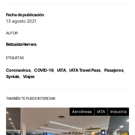
Fecha de publicación
13 agosto 2021
AUTOR
Betzaida Herrera
ETIQUETAS
Coronavirus
,
COVID-19
,
IATA
,
IATA Travel Pass
,
Pasajeros
,
Synlab
,
Viajes
TAMBIÉN TE PUEDE INTERESAR
Aerolíneas
IATA
Industria