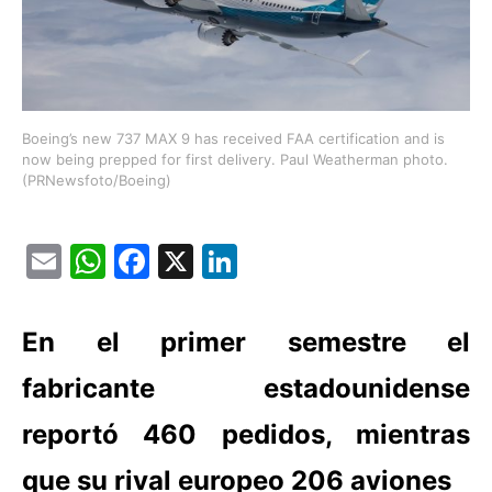
Boeing’s new 737 MAX 9 has received FAA certification and is
now being prepped for first delivery. Paul Weatherman photo.
(PRNewsfoto/Boeing)
Email
WhatsApp
Facebook
X
LinkedIn
En el primer semestre el
fabricante estadounidense
reportó 460 pedidos, mientras
que su rival europeo 206 aviones