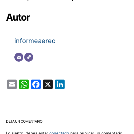
Autor
informeaereo
Email
WhatsApp
Facebook
X
LinkedIn
DEJA UN COMENTARIO
Lo siento, debes estar
conectado
para publicar un comentario.