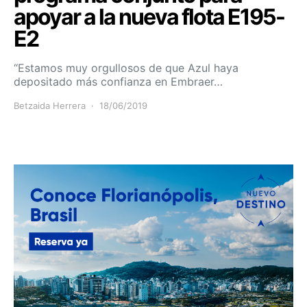
apoyar a la nueva flota E195-
E2
“Estamos muy orgullosos de que Azul haya
depositado más confianza en Embraer…
Betzaida Herrera
18/06/2019