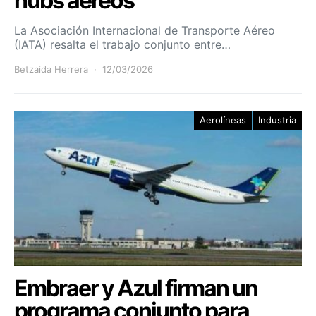
hubs aéreos
La Asociación Internacional de Transporte Aéreo
(IATA) resalta el trabajo conjunto entre…
Betzaida Herrera
12/03/2026
Aerolíneas
Industria
Embraer y Azul firman un
programa conjunto para