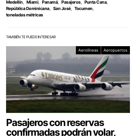
Medellín
,
Miami
,
Panamá
,
Pasajeros
,
Punta Cana
,
República Dominicana
,
San José
,
Tocumen
,
toneladas métricas
TAMBIÉN TE PUEDE INTERESAR
Aerolíneas
Aeropuertos
Pasajeros con reservas
confirmadas podrán volar,