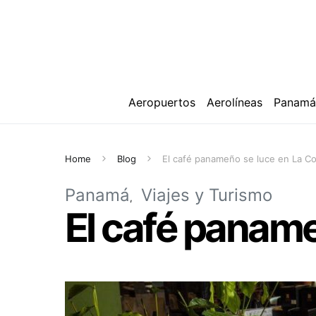
Aeropuertos
Aerolíneas
Panam
Home
Blog
El café panameño se luce en La C
Panamá
Viajes y Turismo
El café panam