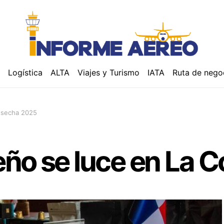
á
Logística
ALTA
Viajes y Turismo
IATA
Ruta de nego
osecha 2025
eño se luce en La 