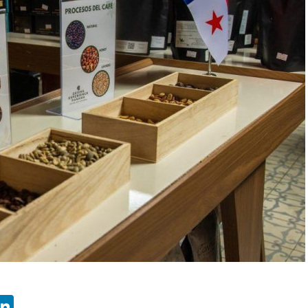
App
ebook
X
LinkedIn