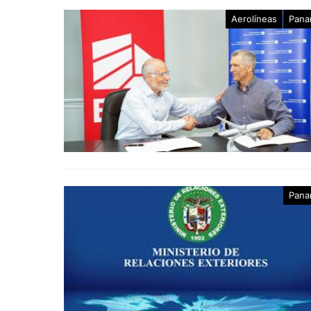
Aerolíneas
Pana
Pana