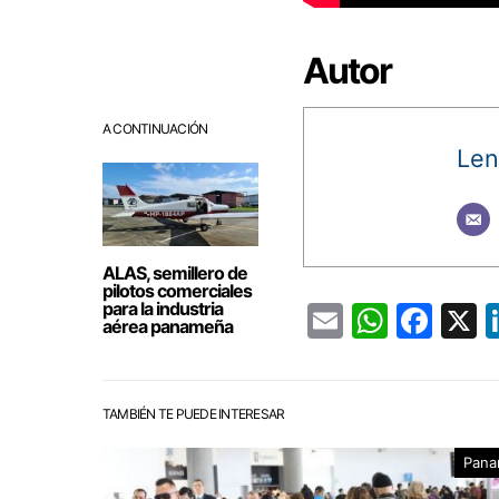
Autor
A CONTINUACIÓN
Len
ALAS, semillero de
pilotos comerciales
para la industria
Email
Whats
Fac
aérea panameña
TAMBIÉN TE PUEDE INTERESAR
Pana