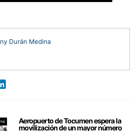
ny Durán Medina
App
ebook
X
LinkedIn
Aeropuerto de Tocumen espera la
má
movilización de un mayor número