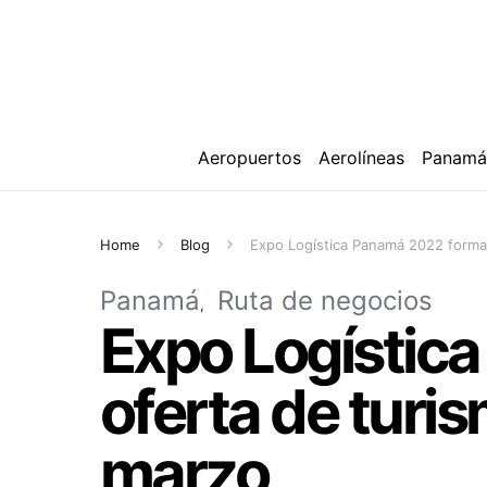
Aeropuertos
Aerolíneas
Panam
Home
Blog
Expo Logística Panamá 2022 forma
Panamá
Ruta de negocios
Expo Logística
oferta de turi
marzo