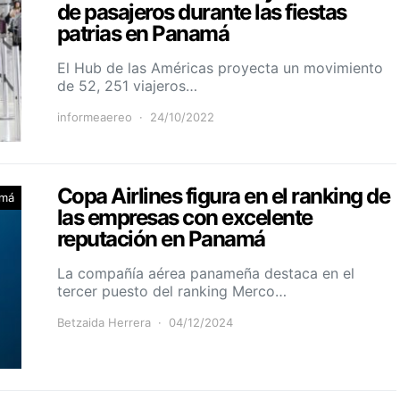
de pasajeros durante las fiestas
patrias en Panamá
El Hub de las Américas proyecta un movimiento
de 52, 251 viajeros…
informeaereo
24/10/2022
Copa Airlines figura en el ranking de
má
las empresas con excelente
reputación en Panamá
La compañía aérea panameña destaca en el
tercer puesto del ranking Merco…
Betzaida Herrera
04/12/2024