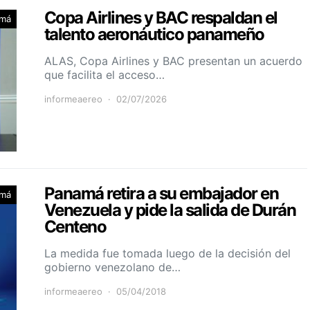
Copa Airlines y BAC respaldan el
má
talento aeronáutico panameño
ALAS, Copa Airlines y BAC presentan un acuerdo
que facilita el acceso…
informeaereo
02/07/2026
Panamá retira a su embajador en
má
Venezuela y pide la salida de Durán
Centeno
La medida fue tomada luego de la decisión del
gobierno venezolano de…
informeaereo
05/04/2018