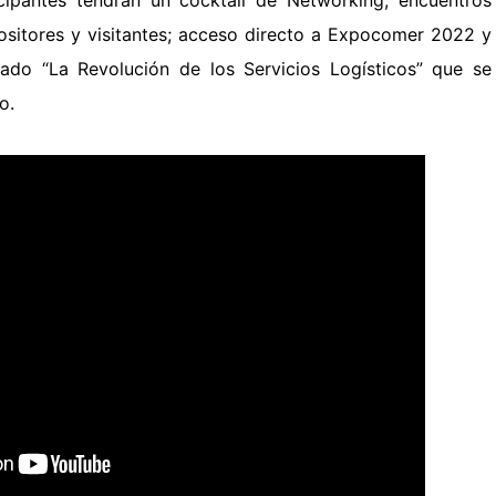
sitores y visitantes; a
cceso directo a Expocomer 2022 y
zado “La Revolución de los Servicios Logísticos” que se
zo.