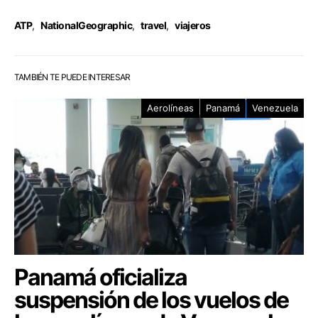
ATP
,
NationalGeographic
,
travel
,
viajeros
TAMBIÉN TE PUEDE INTERESAR
Aerolíneas
Panamá
Venezuela
Panamá oficializa
suspensión de los vuelos de