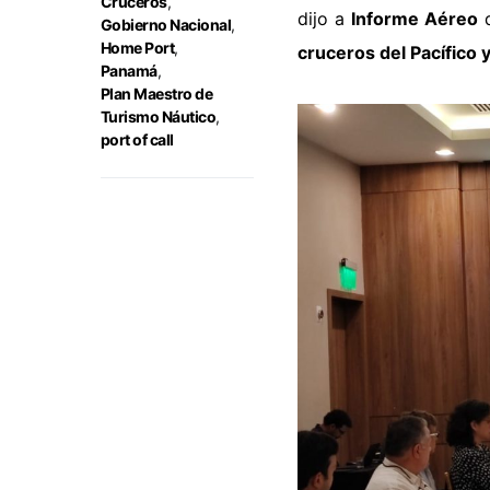
Cruceros
,
dijo a
Informe Aéreo
q
Gobierno Nacional
,
Home Port
,
cruceros del Pacífico 
Panamá
,
Plan Maestro de
Turismo Náutico
,
port of call