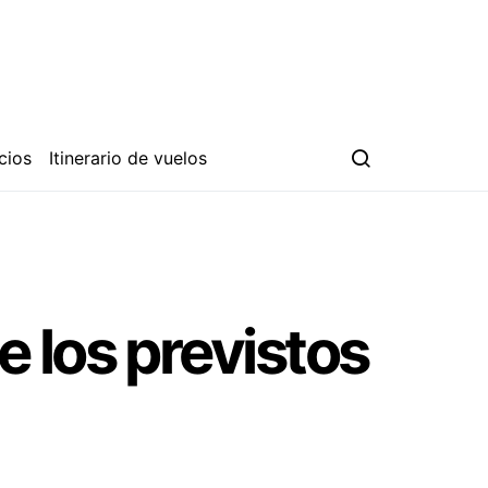
cios
Itinerario de vuelos
 los previstos