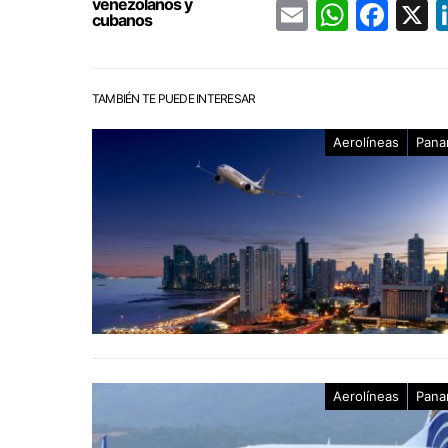
venezolanos y
Email
Whats
Fac
cubanos
TAMBIÉN TE PUEDE INTERESAR
Aerolíneas
Pana
Aerolíneas
Pana