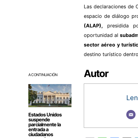
Las declaraciones de 
espacio de diálogo pr
(ALAP),
presidida 
oportunidad al
subadmi
sector aéreo y turísti
destino turístico dentr
Autor
A CONTINUACIÓN
Len
Estados Unidos
suspende
parcialmente la
entrada a
ciudadanos