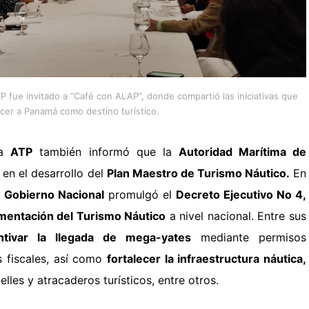
P fue invitado a “Café con ALAP”, donde compartió las iniciativas que
ecer a Panamá como destino turístico.
la
ATP
también informó que la
Autoridad Marítima de
 en el desarrollo del
Plan Maestro de Turismo Náutico.
En
l
Gobierno Nacional
promulgó el
Decreto Ejecutivo No 4,
mentación del Turismo Náutico
a nivel nacional. Entre sus
ntivar la llegada de mega-yates
mediante permisos
s fiscales, así como
fortalecer la infraestructura náutica,
lles y atracaderos turísticos, entre otros.