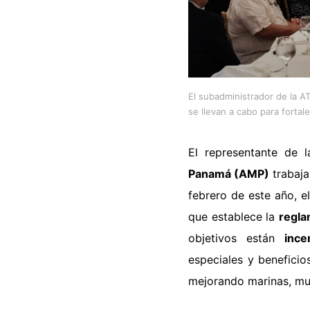
El subadministrador de la AT
se llevan a cabo para fortal
El representante de 
Panamá (AMP)
trabaja
febrero de este año, e
que establece la
regla
objetivos están
ince
especiales y beneficio
mejorando marinas, mue