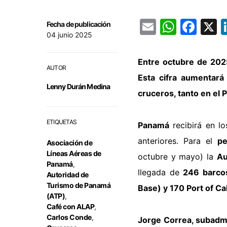
Email
Whats
Fac
Fecha de publicación
04 junio 2025
Entre octubre de 202
AUTOR
Esta cifra aumentará
Lenny Durán Medina
cruceros, tanto en el 
ETIQUETAS
Panamá
recibirá en l
anteriores. Para el
pe
Asociación de
Líneas Aéreas de
octubre y mayo) la
Au
Panamá
,
llegada de
246 barco
Autoridad de
Turismo de Panamá
Base) y 170 Port of Ca
(ATP)
,
Café con ALAP
,
Carlos Conde
,
Jorge Correa, subadmi