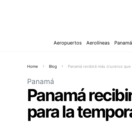
Aeropuertos
Aerolíneas
Panam
Home
Blog
Panamá recibirá más cruceros que 
Panamá
Panamá recibir
para la tempo