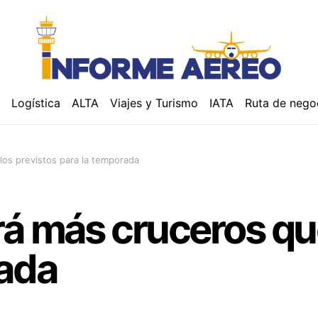
á
Logística
ALTA
Viajes y Turismo
IATA
Ruta de nego
los previstos para la temporada
á más cruceros que
rada