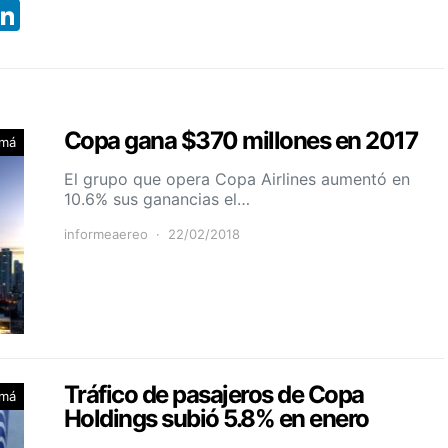
App
ebook
X
LinkedIn
Copa gana $370 millones en 2017
má
El grupo que opera Copa Airlines aumentó en
10.6% sus ganancias el…
informeaereo
22/02/2018
Tráfico de pasajeros de Copa
má
Holdings subió 5.8% en enero