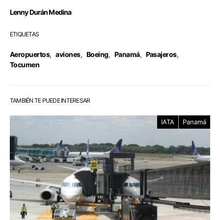
Lenny Durán Medina
ETIQUETAS
Aeropuertos
,
aviones
,
Boeing
,
Panamá
,
Pasajeros
,
Tocumen
TAMBIÉN TE PUEDE INTERESAR
IATA
Panamá