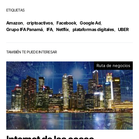
ETIQUETAS
Amazon
,
criptoactivos
,
Facebook
,
Google Ad
,
Grupo IFA Panamá
,
IFA
,
Netflix
,
plataformas digitales
,
UBER
TAMBIÉN TE PUEDE INTERESAR
Ruta de negocios